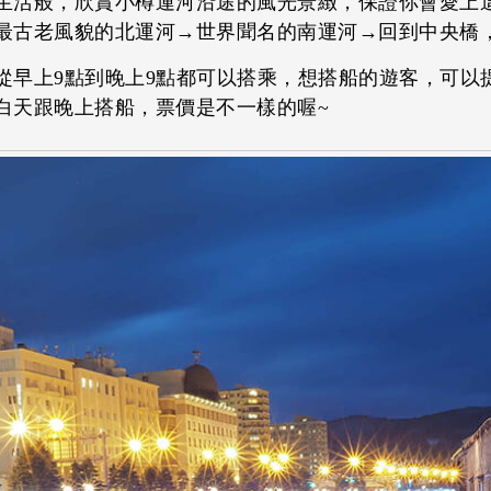
生活般，欣賞小樽運河沿途的風光景緻，保證你會愛上
最古老風貌的北運河→世界聞名的南運河→回到中央橋，
從早上9點到晚上9點都可以搭乘，想搭船的遊客，可以
白天跟晚上搭船，票價是不一樣的喔~