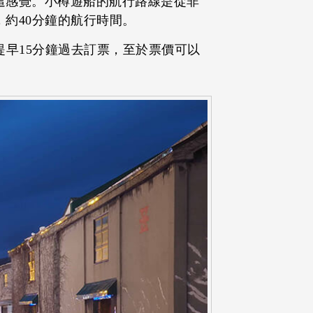
這感覺。小樽遊船的航行路線是從非
約40分鐘的航行時間。
提早15分鐘過去訂票，至於票價可以