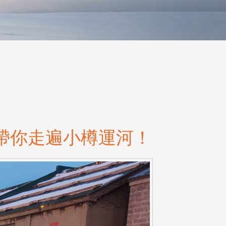
帶你走遍小樽運河！