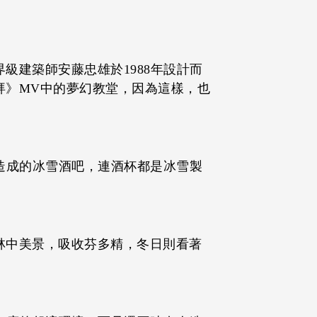
級建築師安藤忠雄於1988年設計而
拜》MV中的夢幻教堂，因為這樣，也
造成的冰雪酒吧，連酒杯都是冰雪製
林中美景，吸收芬多精，冬日則看著