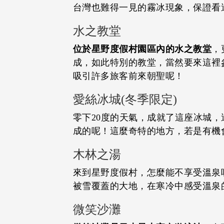
台灣也難得一見的霧冰現象，保證看
水之教堂
位於星野度假村園區內的水之教堂
，
成，如此特別的教堂，當然要來這裡
吸引許多旅客前來朝聖呢！
愛絲冰城(冬季限定)
零下20度的天氣，成就了這座冰城
成的呢！這麼奇特的地方，若是有機
木林之湯
來到星野度假村，怎麼能不享受溫泉
被雪覆蓋的大地，在寒冷中感受溫泉
微笑沙灘