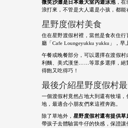
微笑沙灘是日本最大室內遊泳池
，在
浪打來，不管是大人還是小孩，都能
星野度假村美食
住在星野渡假村裡，當然是食衣住行育
廳「Cafe Loungeyukku yu
午餐或晚餐部分，可以選擇在渡假村
利麵、美式漢堡……等眾多選擇，絕對
得飽又吃得巧！
最後介紹星野度假村最
一個渡假村竟然占地大到還有牧場，你
地，最適合小朋友們來這裡奔跑。
除了草地外，
星野度假村還有提供草
帶孩子去體驗當牛仔的快感，保證讓