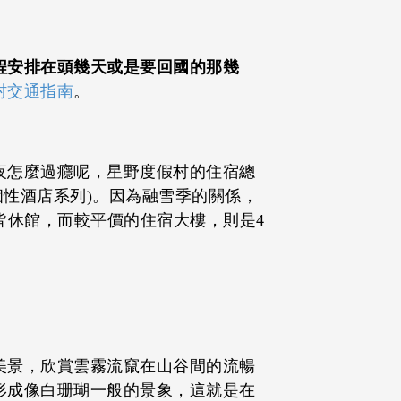
程安排在頭幾天或是要回國的那幾
村交通指南
。
夜怎麼過癮呢，星野度假村的住宿總
(星野個性酒店系列)。因為融雪季的關係，
5月皆休館，而較平價的住宿大樓，則是4
美景，欣賞雲霧流竄在山谷間的流暢
形成像白珊瑚一般的景象，這就是在