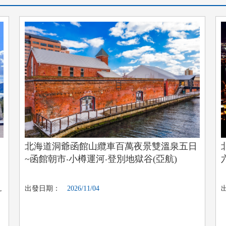
日
北海道洞爺函館山纜車百萬夜景雙溫泉五日
~函館朝市‧小樽運河‧登別地獄谷(亞航)
,
出發日期：
2026/11/04