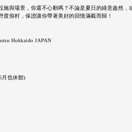
設施與場景，你還不心動嗎？不論是夏日的綠意盎然，
野度假村，保證讓你帶著美好的回憶滿載而歸！
tsu Hokkaido JAPAN
 5月也休館)