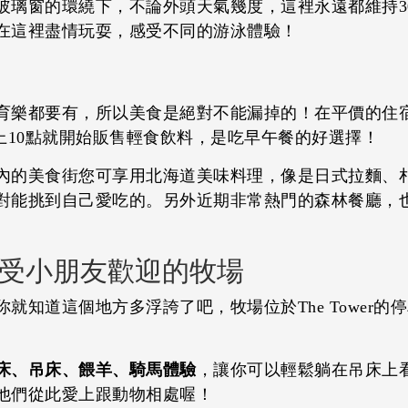
玻璃窗的環繞下，不論外頭天氣幾度，這裡永遠都維持3
在這裡盡情玩耍，感受不同的游泳體驗！
樂都要有，所以美食是絕對不能漏掉的！在平價的住宿大樓
kku」，早上10點就開始販售輕食飲料，是吃早午餐的好選擇！
內的美食街您可享用北海道美味料理，像是日式拉麵、
能挑到自己愛吃的。另外近期非常熱門的森林餐廳，也用
受小朋友歡迎的牧場
就知道這個地方多浮誇了吧，牧場位於The Tower
床、吊床、餵羊、騎馬體驗
，讓你可以輕鬆躺在吊床上
他們從此愛上跟動物相處喔！