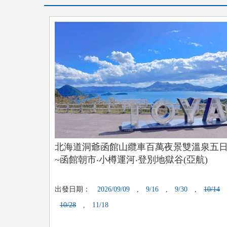
北海道洞爺函館山纜車百萬夜景雙溫泉五
~函館朝市‧小樽運河‧登別地獄谷(亞航)
出發日期：
2026/09/09
,
9/16
,
9/30
,
10/14
10/28
,
11/18