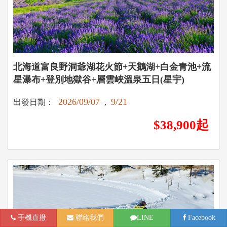
北海道富良野洞爺湖花火節+天鵝湖+白金青池+流
星瀑布+登別地獄谷+層雲峽溫泉五日(星宇)
2026/09/07
9/21
出發日期：
,
$38,900起
手機直撥
聯絡我們
LINE
Facebook