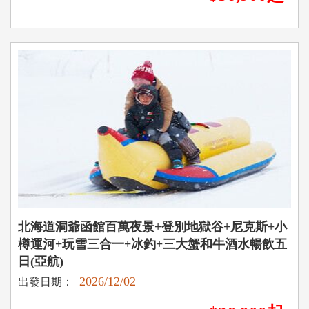
北海道洞爺函館百萬夜景+登別地獄谷+尼克斯+小
樽運河+玩雪三合一+冰釣+三大蟹和牛酒水暢飲五
日(亞航)
2026/12/02
出發日期：