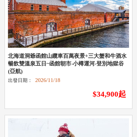
北海道洞爺函館山纜車百萬夜景+三大蟹和牛酒水
暢飲雙溫泉五日~函館朝市‧小樽運河‧登別地獄谷
(亞航)
2026/11/18
出發日期：
$34,900起