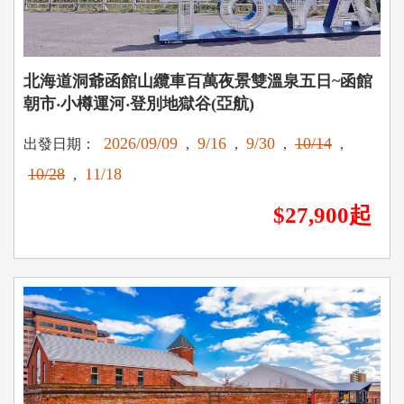
北海道洞爺函館山纜車百萬夜景雙溫泉五日~函館
朝市‧小樽運河‧登別地獄谷(亞航)
2026/09/09
9/16
9/30
10/14
出發日期：
,
,
,
,
10/28
11/18
,
$27,900起