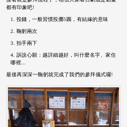
都有印象吧!
投錢，一般習慣投擲5圓，有結緣的意味
鞠躬兩次
拍手兩下
訴說心願：越詳細越好，叫什麼名字、家住
哪裡...
最後再深深一鞠躬就完成了我們的參拜儀式囉!