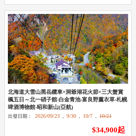
北海道大雪山黑岳纜車×洞爺湖花火節×三大蟹賞
楓五日～北一硝子館‧白金青池‧富良野薰衣草‧札幌
啤酒博物館‧昭和新山(亞航)
2026/09/23
9/30
10/7
10/21
出發日期：
,
,
,
$34,900起