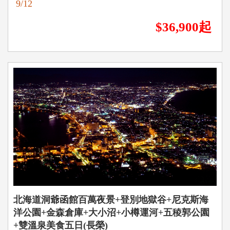
9/12
$36,900起
北海道洞爺函館百萬夜景+登別地獄谷+尼克斯海
洋公園+金森倉庫+大小沼+小樽運河+五稜郭公園
+雙溫泉美食五日(長榮)