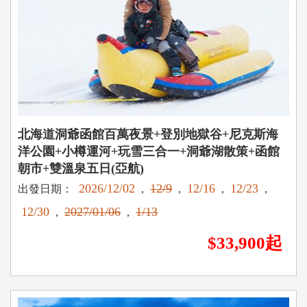
北海道洞爺函館百萬夜景+登別地獄谷+尼克斯海
洋公園+小樽運河+玩雪三合一+洞爺湖散策+函館
朝市+雙溫泉五日(亞航)
2026/12/02
12/9
12/16
12/23
出發日期：
,
,
,
,
12/30
2027/01/06
1/13
,
,
$33,900起