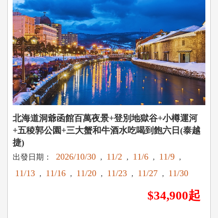
北海道洞爺函館百萬夜景+登別地獄谷+小樽運河
+五稜郭公園+三大蟹和牛酒水吃喝到飽六日(泰越
捷)
2026/10/30
11/2
11/6
11/9
出發日期：
,
,
,
,
11/13
11/16
11/20
11/23
11/27
11/30
,
,
,
,
,
$34,900起