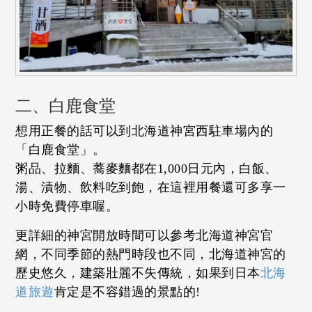
二、白鹿食堂
想用正餐的話可以到北海道神宮西駐車場內的
「白鹿食堂」。
粥品、拉麵、蕎麥麵都在1,000日元內，白飯、
湯、漬物、飲料吃到飽，在這裡用餐還可多享一
小時免費停車喔。
更詳細的神宮開放時間可以參考北海道神宮官
網，不同季節的熱門時段也不同，北海道神宮的
歷史悠久，建築壯麗不失傳統，如果到日本
北海
道旅遊
肯定是不容錯過的景點的!