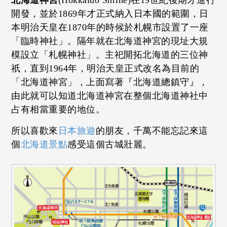
北海道神宮
(Hokkaido Shrine)在19世紀後期才進行
開發，並於1869年才正式納入日本國的範圍，日
本明治天皇在1870年的時候於札幌市設置了一座
「臨時神社」。隔年就在北海道神宮的現址大規
模設立「札幌神社」。主祀開拓北海道的三位神
祇，直到1964年，明治天皇正式改名為目前的
「北海道神宮」，上面寫著『北海道總鎮守』，
由此就可以知道北海道神宮在整個北海道神社中
占有相當重要的地位。
所以喜歡來
日本旅遊
的朋友，千萬不能忘記來這
個
北海道景點
感受這個古城壯麗。