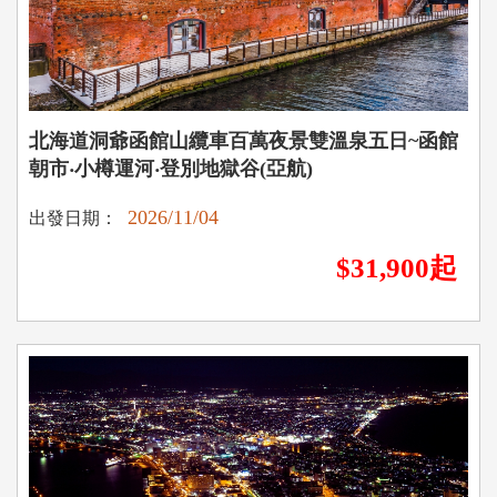
北海道洞爺函館山纜車百萬夜景雙溫泉五日~函館
朝市‧小樽運河‧登別地獄谷(亞航)
2026/11/04
出發日期：
$31,900起