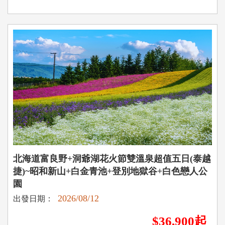
北海道富良野+洞爺湖花火節雙溫泉超值五日(泰越
捷)~昭和新山+白金青池+登別地獄谷+白色戀人公
園
2026/08/12
出發日期：
$36,900起