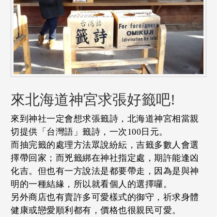
來北海道神宮求張好籤吧!
來到神社一定會想求張籤詩，北海道神宮相當親
切提供「台灣語」籤詩，一次100日元。
而抽完籤的處理方法眾說紛紜，吉籤多數人會選
擇帶回家；而兇籤綁在神社指定處，期許能逢凶
化吉。但也有一方說法是都要帶走，因為是與神
明的一種結緣，所以就看個人的選擇囉。
另外商店也有賣許多可愛樣式的御守，祈求身體
健康或戀愛順利都有，價格也很親民可愛。