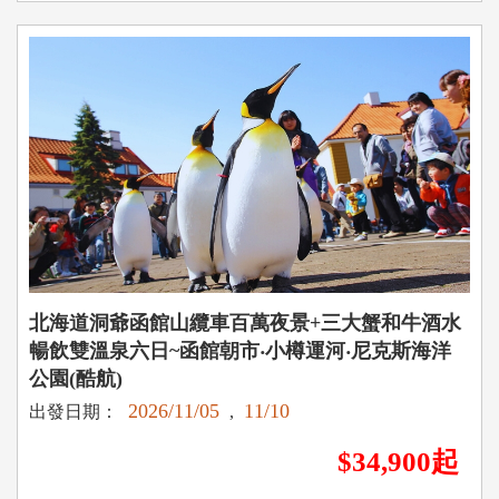
北海道洞爺函館山纜車百萬夜景+三大蟹和牛酒水
暢飲雙溫泉六日~函館朝市‧小樽運河‧尼克斯海洋
公園(酷航)
2026/11/05
11/10
出發日期：
,
$34,900起