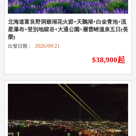
北海道富良野洞爺湖花火節+天鵝湖+白金青池+流
星瀑布+登別地獄谷+大通公園+層雲峽溫泉五日(長
榮)
2026/09/21
出發日期：
$38,900起