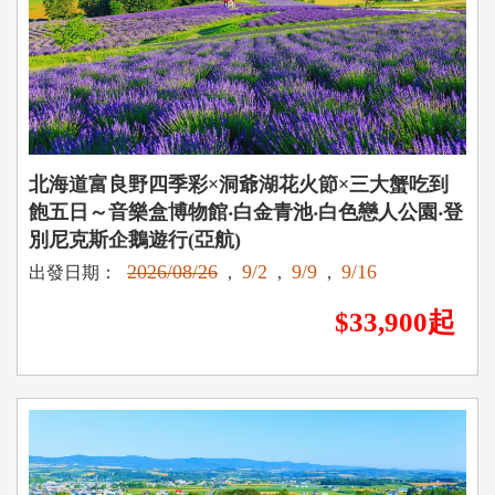
北海道富良野四季彩×洞爺湖花火節×三大蟹吃到
飽五日～音樂盒博物館‧白金青池‧白色戀人公園‧登
別尼克斯企鵝遊行(亞航)
2026/08/26
9/2
9/9
9/16
出發日期：
,
,
,
$33,900起