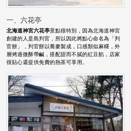
一、六花亭
北海道神宮六花亭
景點很特別，因為北海道神宮
創建的人是島判官，所以因此將點心命名為「判
官餅」，判官餅以蕎麥製成，口感類似麻糬，外
層烤過微酥帶鹹，搭配甜而不膩的紅豆餡，店家
很貼心還提供免費的熱茶可享用。