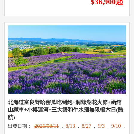
$36,900起
北海道富良野哈密瓜吃到飽+洞爺湖花火節+函館
山纜車+小樽運河+三大蟹和牛水酒無限暢六日(酷
航)
2026/08/11
8/13
8/27
9/3
9/10
出發日期：
,
,
,
,
,