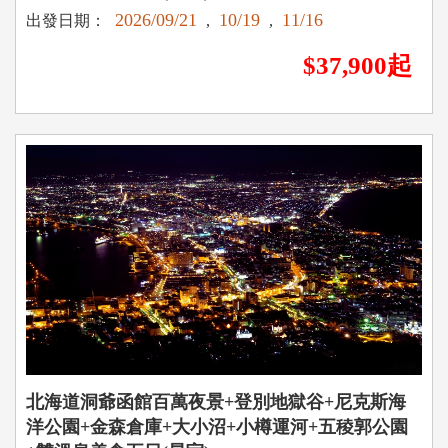
2026/09/21
10/19
11/16
出發日期：
,
,
$37,900起
北海道洞爺函館百萬夜景+登別地獄谷+尼克斯海
洋公園+金森倉庫+大小沼+小樽運河+五稜郭公園