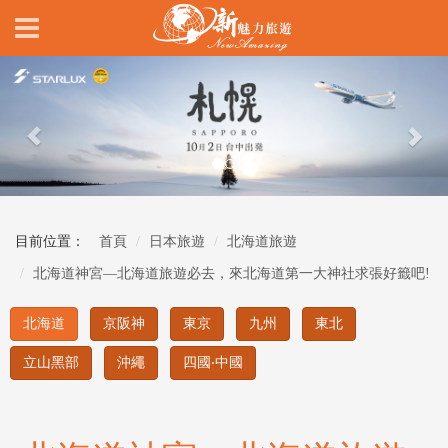
Previous
Nex
目前位置：
首頁
日本旅遊
北海道旅遊
北海道神宮—北海道旅遊必去，來北海道第一大神社求張好籤吧!
北海道
京阪神
東京
九州
東北
立山黑部
沖繩
四國‧中國