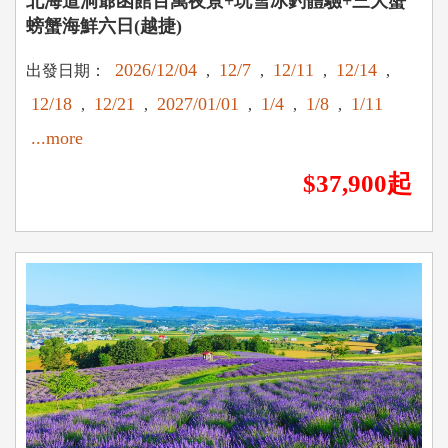
北海道洞爺函館百萬夜景+玩雪冰釣體驗+三大蟹
螃蟹海鮮六日(越捷)
2026/12/04
12/7
12/11
12/14
出發日期：
,
,
,
,
12/18
12/21
2027/01/01
1/4
1/8
1/11
,
,
,
,
,
...more
$37,900起