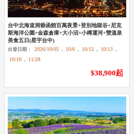
台中北海道洞爺函館百萬夜景+登別地獄谷+尼克
斯海洋公園+金森倉庫+大小沼+小樽運河+雙溫泉
美食五日(星宇台中)
2026/10/05
10/6
10/12
10/13
出發日期：
,
,
,
,
10/18
11/28
,
$38,900起