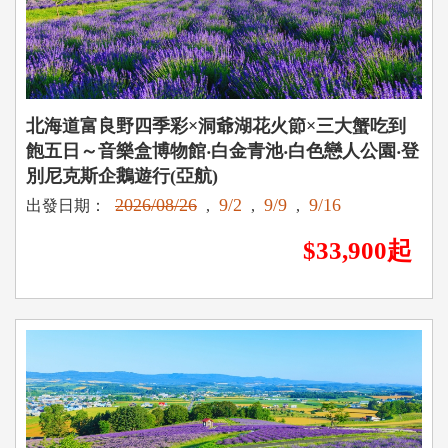
北海道富良野四季彩×洞爺湖花火節×三大蟹吃到
飽五日～音樂盒博物館‧白金青池‧白色戀人公園‧登
別尼克斯企鵝遊行(亞航)
2026/08/26
9/2
9/9
9/16
出發日期：
,
,
,
$33,900起