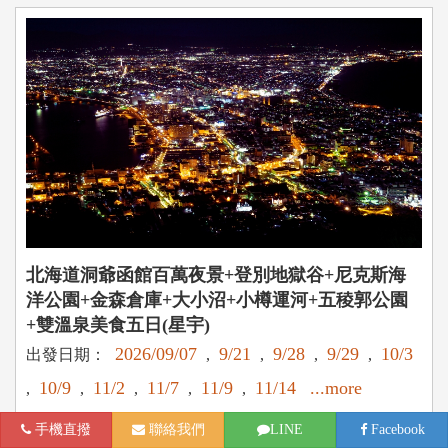
北海道洞爺函館百萬夜景+登別地獄谷+尼克斯海
洋公園+金森倉庫+大小沼+小樽運河+五稜郭公園
+雙溫泉美食五日(星宇)
2026/09/07
9/21
9/28
9/29
10/3
出發日期：
,
,
,
,
10/9
11/2
11/7
11/9
11/14
...more
,
,
,
,
,
$36,900起
手機直撥
聯絡我們
LINE
Facebook