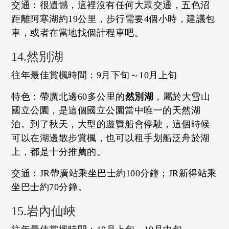
交通：很遺憾，這裡沒有任何大眾交通，五色沼
距離阿寒湖約19公里，步行需要4個小時，建議包
車，或者在當地找個計程車吧。
14.然別湖
往年最佳賞楓時間：9月下旬～10月上旬
特色：帶廣北邊60多公里的
然別湖
，屬於大雪山
國立公園，是這個國立公園當中唯一的天然湖
泊。到了秋天，大型的遊覽船會停駛，這個時候
可以在湖邊散步賞楓，也可以租手划船泛舟於湖
上，都是十分推薦的。
交通：JR帶廣站乘坐巴士約100分鐘；JR新得站乘
坐巴士約70分鐘。
15.岩內仙峽