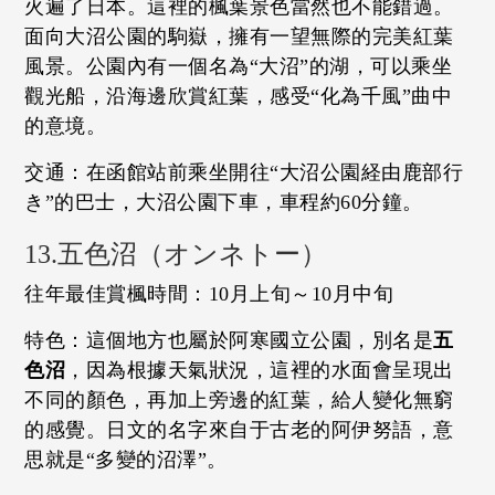
火遍了日本。這裡的楓葉景色當然也不能錯過。
面向大沼公園的駒嶽，擁有一望無際的完美紅葉
風景。公園內有一個名為“大沼”的湖，可以乘坐
觀光船，沿海邊欣賞紅葉，感受“化為千風”曲中
的意境。
交通：在函館站前乘坐開往“大沼公園経由鹿部行
き”的巴士，大沼公園下車，車程約60分鐘。
13.五色沼（オンネトー）
往年最佳賞楓時間：10月上旬～10月中旬
特色：這個地方也屬於阿寒國立公園，別名是
五
色沼
，因為根據天氣狀況，這裡的水面會呈現出
不同的顏色，再加上旁邊的紅葉，給人變化無窮
的感覺。日文的名字來自于古老的阿伊努語，意
思就是“多變的沼澤”。