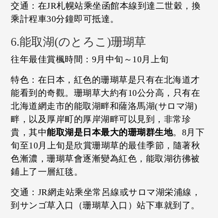
交通：在JR札幌站乘坐函館本線到達二世穀，換
乘計程車30分鐘即可抵達。
6.能取湖(のとろこ)珊瑚草
往年最佳賞楓時間：9月中旬～10月上旬
特色：在日本，紅色的珊瑚草是只有在北海道才
能看到的奇觀。珊瑚草大約有10公分高，只有在
北海道網走市的能取湖畔和薩洛馬湖(サロマ湖)
畔，以及厚岸町的厚岸湖畔可以見到，非常珍
貴，其中
能取湖是日本最大的珊瑚群生地
。8月下
旬至10月上旬是欣賞珊瑚草的最佳季節，隨著秋
色漸濃，珊瑚草會逐漸變為紅色，能取湖彷彿被
鋪上了一層紅毯。
交通：JR網走站乘坐常呂線或サロマ湖栄浦線，
到サンゴ草入口（珊瑚草入口）站下車就到了。