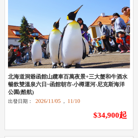
北海道洞爺函館山纜車百萬夜景+三大蟹和牛酒水
暢飲雙溫泉六日~函館朝市‧小樽運河‧尼克斯海洋
公園(酷航)
2026/11/05
11/10
出發日期：
,
$34,900起