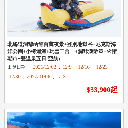
北海道洞爺函館百萬夜景+登別地獄谷+尼克斯海
洋公園+小樽運河+玩雪三合一+洞爺湖散策+函館
朝市+雙溫泉五日(亞航)
2026/12/02
12/9
12/16
12/23
出發日期：
,
,
,
,
12/30
2027/01/06
1/13
,
,
$33,900起