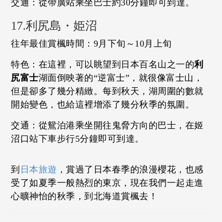
交通：從帶廣站乘坐巴士約30分鐘即可到達。
17.利尻島・姫沼
往年最佳賞楓時間：9月下旬～10月上旬
特色：在這裡，可以眺望到日本百名山之一的
利
尻富士
湖面倒映著的“逆富士”，就很像富士山，
但是卻多了幾分精緻。每到秋天，湖周圍的數就
開始變色，也給這裡增添了幾分秋季的氛圍。
交通：從鴛泊港乘坐開往鬼脅方向的巴士，在姬
沼口站下車步行5分鐘即可到達。
到
日本旅遊
，賞過了日本春季的浪漫櫻花，也感
受了如夏季一般熱烈的東京，現在我們一起走進
心曠神怡的秋季，到北海道賞楓去！