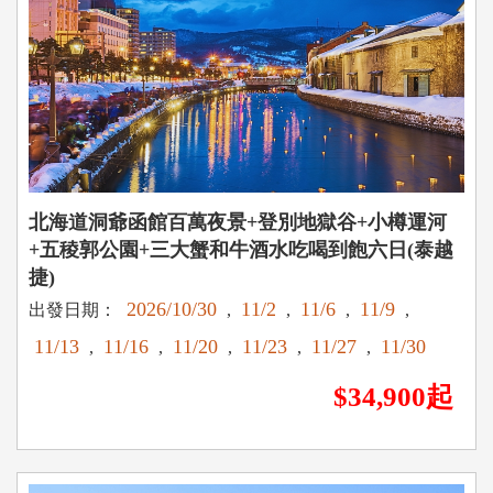
北海道洞爺函館百萬夜景+登別地獄谷+小樽運河
+五稜郭公園+三大蟹和牛酒水吃喝到飽六日(泰越
捷)
2026/10/30
11/2
11/6
11/9
出發日期：
,
,
,
,
11/13
11/16
11/20
11/23
11/27
11/30
,
,
,
,
,
$34,900起