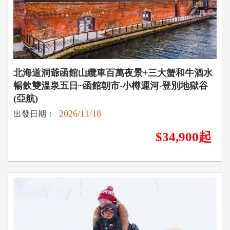
北海道洞爺函館山纜車百萬夜景+三大蟹和牛酒水
暢飲雙溫泉五日~函館朝市‧小樽運河‧登別地獄谷
(亞航)
2026/11/18
出發日期：
$34,900起