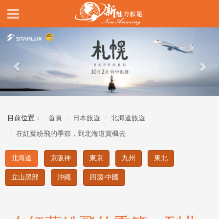
Previous
Nex
目前位置：
首頁
日本旅遊
北海道旅遊
在紅葉紛飛的季節，到北海道賞楓去
北海道
京阪神
東京
九州
東北
立山黑部
沖繩
四國‧中國