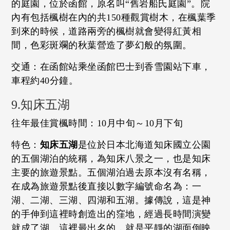
的庭園，位於函館，原名叫“舊岩船氏庭園”。院
內有包括楓樹在內的共150種觀賞樹木，在楓葉季
到來的時候，道路兩旁的楓樹就會變得紅黃相
間，色彩斑斕的秋葉營造了夢幻般的氛圍。
交通：在函館站乘坐函館巴士到香雪園站下車，
車程約40分鐘。
9.知床五湖
往年最佳賞楓時間：10月中旬～10月下旬
特色：
知床五湖
是位於日本北海道知床國立公園
的五個湖泊的統稱，為知床八景之一，也是知床
主要的旅遊景點。五個湖泊過去原本沒有名稱，
在成為旅遊景點後直接以數字編號命名為：一
湖、二湖、三湖、四湖和五湖。據傳說，這是神
的手伸到這裡時創造出的窪地，經過長時間演變
就成了湖。這裡最出名的，就是平靜的湖面倒映