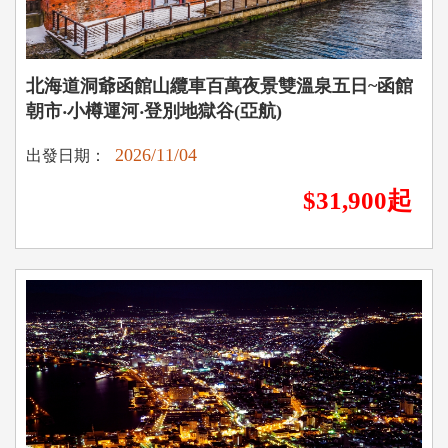
北海道洞爺函館山纜車百萬夜景雙溫泉五日~函館
朝市‧小樽運河‧登別地獄谷(亞航)
2026/11/04
出發日期：
$31,900起