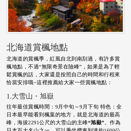
北海道賞楓地點
北海道的賞楓季，紅風自北到南刮過，有許多賞
楓地點，不過“無限奇景在險峰”，如果是為了輕
鬆賞楓的話，大家還是按照自己的時間和行程來
恰當安排哦~這裡推薦給大家一些賞楓地點：
1.大雪山・旭嶽
往年最佳賞楓時間：9月中旬～9月下旬 特色：全
日本最早能看到楓葉的地方，就是北海道的最高
峰，海拔2291公尺的大雪山的主峰
“旭嶽”
。作為
日本百大名山之一，可以乘坐纜車到達約1600公