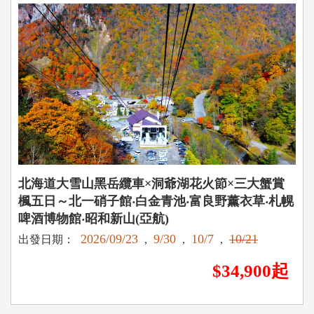
北海道大雪山黑岳纜車×洞爺湖花火節×三大蟹賞
楓五日～北一硝子館‧白金青池‧富良野薰衣草‧札幌
啤酒博物館‧昭和新山(亞航)
2026/09/23
9/30
10/7
10/21
出發日期：
,
,
,
$34,900起