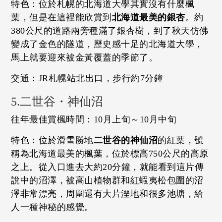
特色：位於札幌的北海道大學其實沒有什麼楓
葉，但是在這裡能欣賞到
北海道最美的銀杏
。約
380公尺的道路兩旁種滿了銀杏樹，到了秋天仿佛
變成了金色的隧道，歷史感十足的北海道大學，
馬上就要迎來被金黃覆蓋的季節了。
交通：JR札幌站北出口，步行約7分鐘
5.二世谷・神仙沼
往年最佳賞楓時間：10月上旬～10月中旬
特色：位於滑雪勝地
二世谷的神仙沼
的紅葉，號
稱為北海道最美的楓葉，位於標高750公尺的高原
之上。從入口進去大約20分鐘，就能看到這片傳
說中的沼澤，被高山植物群和紅蝦夷松包圍的沼
澤非常漂亮，周圍還有大片溼地和很多池塘，給
人一種神秘的感覺。