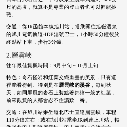
尺的高度，就算不是專業的登山者也可以輕鬆挑
戰。
交通：從JR函館本線旭川站，搭乘開往旭嶽溫泉
的旭川電氣軌道-IDE湯號巴士，1小時50分鐘後於
終點站下車，步行3分鐘。
2.層雲峽
往年最佳賞楓時間：9月中旬～10月上旬
特色：奇石怪岩和紅葉交織重疊的美景，只有這
裡能看得到。特別是在
層雲峽的溪谷
，每到秋
天，如同屏風的岩石上裝點著錦繪一般的紅葉，
前來觀賞的人都會忍不住讚歎一番。
交通：在旭川站乘坐道北巴士直達層雲峽，車程
110分鐘左右；或在旭川站乘坐JR到達上川站，轉