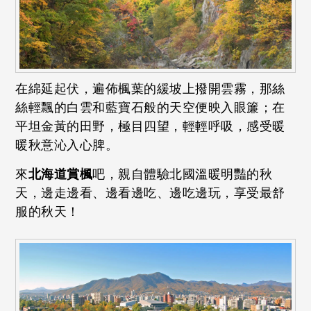
在綿延起伏，遍佈楓葉的緩坡上撥開雲霧，那絲
絲輕飄的白雲和藍寶石般的天空便映入眼簾；在
平坦金黃的田野，極目四望，輕輕呼吸，感受暖
暖秋意沁入心脾。
來
北海道賞楓
吧，親自體驗北國溫暖明豔的秋
天，邊走邊看、邊看邊吃、邊吃邊玩，享受最舒
服的秋天！