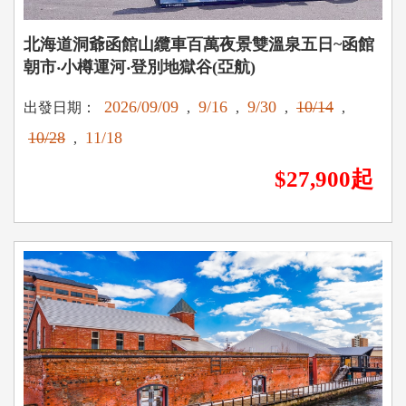
北海道洞爺函館山纜車百萬夜景雙溫泉五日~函館
朝市‧小樽運河‧登別地獄谷(亞航)
2026/09/09
9/16
9/30
10/14
出發日期：
,
,
,
,
10/28
11/18
,
$27,900起