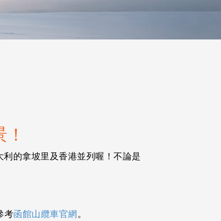
景！
大利的拿坡里及香港並列喔！不論是
參考
函館山纜車官網
。