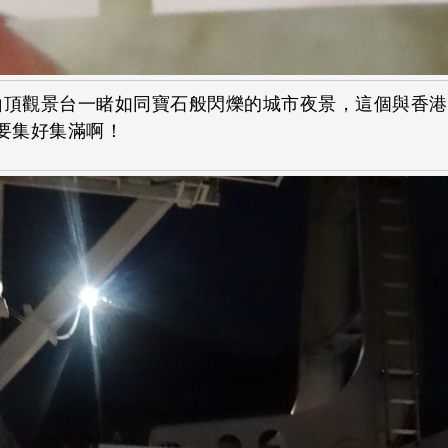
至山頂觀景台一睹如同寶石般閃爍的城市夜景，這個與香
要集好集滿啊！