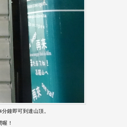
4分鐘即可到達山頂。
間喔！