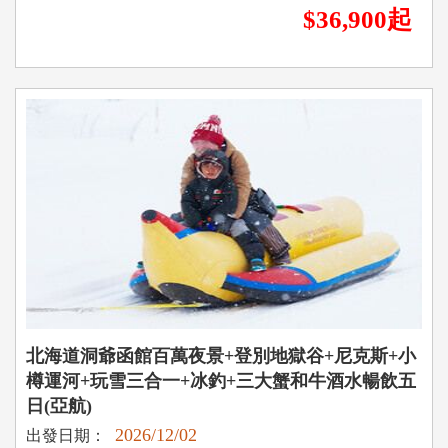
$36,900起
北海道洞爺函館百萬夜景+登別地獄谷+尼克斯+小
樽運河+玩雪三合一+冰釣+三大蟹和牛酒水暢飲五
日(亞航)
2026/12/02
出發日期：