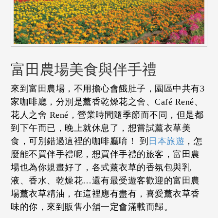
富田農場美食與伴手禮
來到富田農場，不用擔心會餓肚子，園區中共有3
家咖啡廳，分別是薰香乾燥花之舍、Café René、
花人之舍 René，營業時間隨季節而不同，但是都
到下午而已，晚上就休息了，想嘗試薰衣草美
食，可別錯過這裡的咖啡廳唷！ 到
日本旅遊
，怎
麼能不買伴手禮呢，想買伴手禮的旅客，富田農
場也為你規畫好了，各式薰衣草的香氛包與乳
液、香水、乾燥花…還有最受遊客歡迎的富田農
場薰衣草精油，在這裡應有盡有，喜愛薰衣草香
味的你，來到販售小舖一定會滿載而歸。