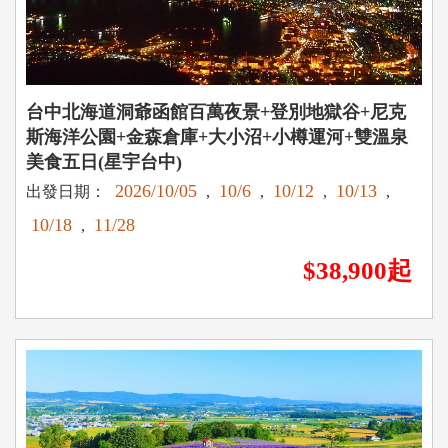
台中北海道洞爺函館百萬夜景+登別地獄谷+尼克
斯海洋公園+金森倉庫+大小沼+小樽運河+雙溫泉
美食五日(星宇台中)
2026/10/05
10/6
10/12
10/13
出發日期：
,
,
,
,
10/18
11/28
,
$38,900起