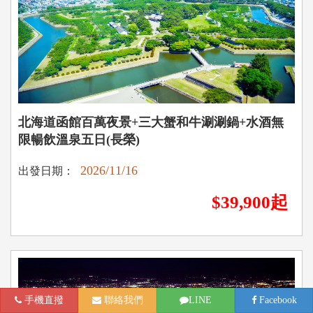
北海道函館百萬夜景+三大蟹和牛涮涮鍋+水酒無
限暢飲溫泉五日(長榮)
2026/11/16
出發日期：
$39,900起
手機直撥
聯絡我們
LINE
Facebook