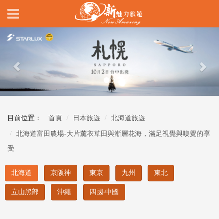
Previous
Nex
目前位置：
首頁
日本旅遊
北海道旅遊
北海道富田農場-大片薰衣草田與漸層花海，滿足視覺與嗅覺的享
受
北海道
京阪神
東京
九州
東北
立山黑部
沖繩
四國‧中國