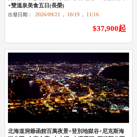
+雙溫泉美食五日(長榮)
2026/09/21
10/19
11/16
出發日期：
,
,
$37,900起
北海道洞爺函館百萬夜景+登別地獄谷+尼克斯海