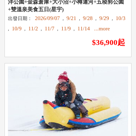
洋公園+金森倉庫+大小沼+小樽運河+五稜郭公園
+雙溫泉美食五日(星宇)
2026/09/07
9/21
9/28
9/29
10/3
出發日期：
,
,
,
,
10/9
11/2
11/7
11/9
11/14
...more
,
,
,
,
,
$36,900起