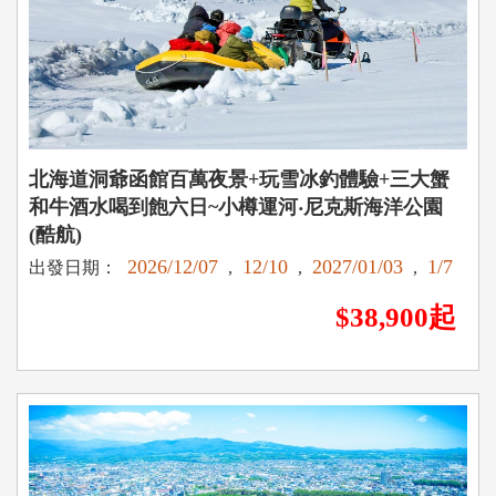
北海道洞爺函館百萬夜景+玩雪冰釣體驗+三大蟹
和牛酒水喝到飽六日~小樽運河‧尼克斯海洋公園
(酷航)
2026/12/07
12/10
2027/01/03
1/7
出發日期：
,
,
,
$38,900起