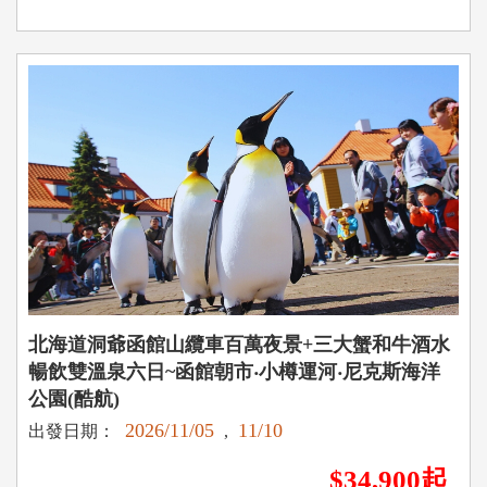
北海道洞爺函館山纜車百萬夜景+三大蟹和牛酒水
暢飲雙溫泉六日~函館朝市‧小樽運河‧尼克斯海洋
公園(酷航)
2026/11/05
11/10
出發日期：
,
$34,900起