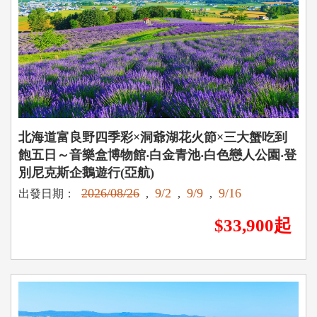
北海道富良野四季彩×洞爺湖花火節×三大蟹吃到
飽五日～音樂盒博物館‧白金青池‧白色戀人公園‧登
別尼克斯企鵝遊行(亞航)
2026/08/26
9/2
9/9
9/16
出發日期：
,
,
,
$33,900起