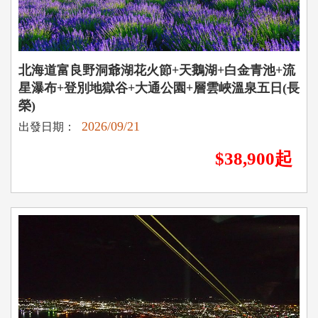
北海道富良野洞爺湖花火節+天鵝湖+白金青池+流
星瀑布+登別地獄谷+大通公園+層雲峽溫泉五日(長
榮)
2026/09/21
出發日期：
$38,900起