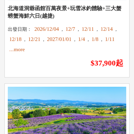
北海道洞爺函館百萬夜景+玩雪冰釣體驗+三大蟹
螃蟹海鮮六日(越捷)
2026/12/04
12/7
12/11
12/14
出發日期：
,
,
,
,
12/18
12/21
2027/01/01
1/4
1/8
1/11
,
,
,
,
,
...more
$37,900起