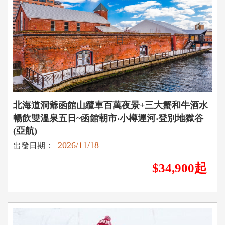
北海道洞爺函館山纜車百萬夜景+三大蟹和牛酒水
暢飲雙溫泉五日~函館朝市‧小樽運河‧登別地獄谷
(亞航)
2026/11/18
出發日期：
$34,900起