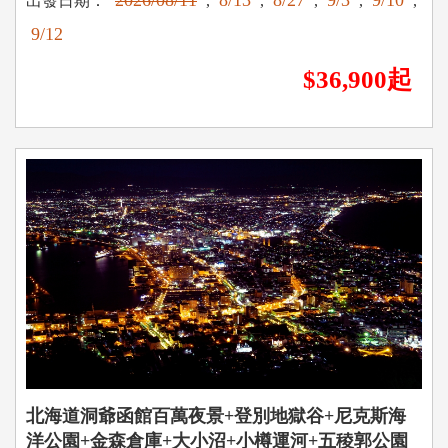
2026/08/11
8/13
8/27
9/3
9/10
出發日期：
,
,
,
,
,
9/12
$36,900起
北海道洞爺函館百萬夜景+登別地獄谷+尼克斯海
洋公園+金森倉庫+大小沼+小樽運河+五稜郭公園