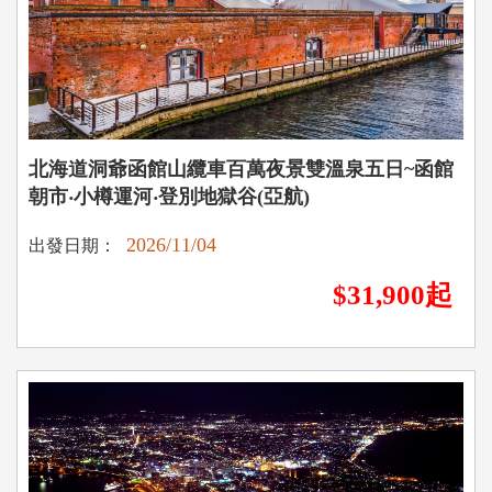
北海道洞爺函館山纜車百萬夜景雙溫泉五日~函館
朝市‧小樽運河‧登別地獄谷(亞航)
2026/11/04
出發日期：
$31,900起