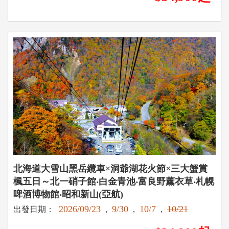
北海道大雪山黑岳纜車×洞爺湖花火節×三大蟹賞
楓五日～北一硝子館‧白金青池‧富良野薰衣草‧札幌
啤酒博物館‧昭和新山(亞航)
2026/09/23
9/30
10/7
10/21
出發日期：
,
,
,