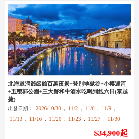
北海道洞爺函館百萬夜景+登別地獄谷+小樽運河
+五稜郭公園+三大蟹和牛酒水吃喝到飽六日(泰越
捷)
2026/10/30
11/2
11/6
11/9
出發日期：
,
,
,
,
11/13
11/16
11/20
11/23
11/27
11/30
,
,
,
,
,
$34,900起