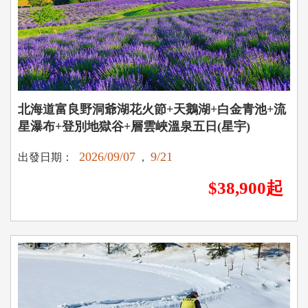
北海道富良野洞爺湖花火節+天鵝湖+白金青池+流
星瀑布+登別地獄谷+層雲峽溫泉五日(星宇)
2026/09/07
9/21
出發日期：
,
$38,900起