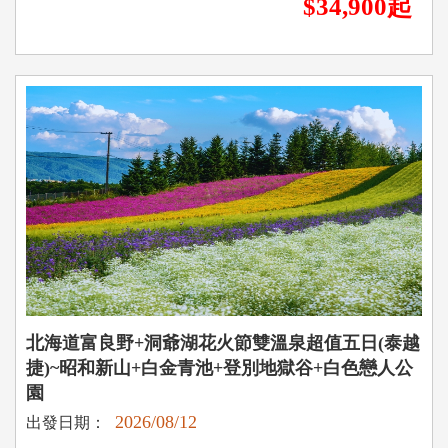
$34,900起
北海道富良野+洞爺湖花火節雙溫泉超值五日(泰越
捷)~昭和新山+白金青池+登別地獄谷+白色戀人公
園
2026/08/12
出發日期：