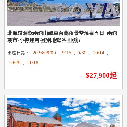
北海道洞爺函館山纜車百萬夜景雙溫泉五日~函館
朝市‧小樽運河‧登別地獄谷(亞航)
2026/09/09
9/16
9/30
10/14
出發日期：
,
,
,
,
10/28
11/18
,
$27,900起