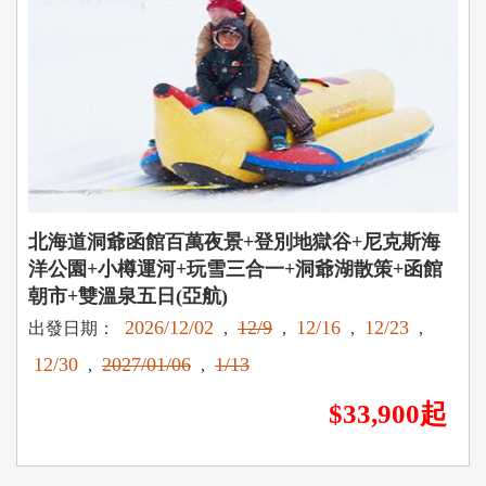
北海道洞爺函館百萬夜景+登別地獄谷+尼克斯海
洋公園+小樽運河+玩雪三合一+洞爺湖散策+函館
朝市+雙溫泉五日(亞航)
2026/12/02
12/9
12/16
12/23
出發日期：
,
,
,
,
12/30
2027/01/06
1/13
,
,
$33,900起