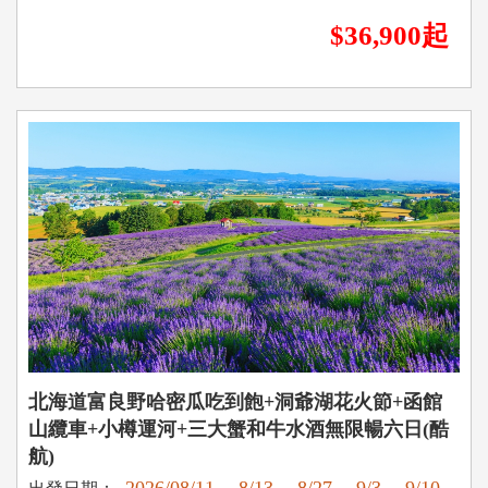
$36,900起
北海道富良野哈密瓜吃到飽+洞爺湖花火節+函館
山纜車+小樽運河+三大蟹和牛水酒無限暢六日(酷
航)